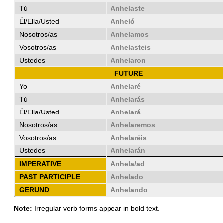
Tú
Anhelaste
Él/Ella/Usted
Anheló
Nosotros/as
Anhelamos
Vosotros/as
Anhelasteis
Ustedes
Anhelaron
FUTURE
Yo
Anhelaré
Tú
Anhelarás
Él/Ella/Usted
Anhelará
Nosotros/as
Anhelaremos
Vosotros/as
Anhelaréis
Ustedes
Anhelarán
IMPERATIVE
Anhela/ad
PAST PARTICIPLE
Anhelado
GERUND
Anhelando
Note:
Irregular verb forms appear in bold text.