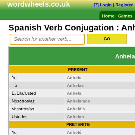
wordwheels.co.uk
Login
|
Register
[?]
Home
Games
Spanish Verb Conjugation :
Anh
Anhela
PRESENT
Yo
Anhelo
Tú
Anhelas
Él/Ella/Usted
Anhela
Nosotros/as
Anhelamos
Vosotros/as
Anheláis
Ustedes
Anhelan
PRETERITE
Yo
Anhelé