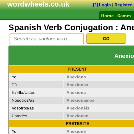
wordwheels.co.uk
Login
|
Register
[?]
Home
Games
Spanish Verb Conjugation :
Ane
Anexio
PRESENT
Yo
Anexiono
Tú
Anexionas
Él/Ella/Usted
Anexiona
Nosotros/as
Anexionamos
Vosotros/as
Anexionáis
Ustedes
Anexionan
PRETERITE
Yo
Anexioné