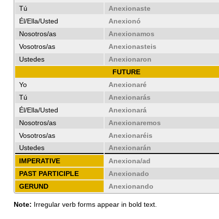
Tú
Anexionaste
Él/Ella/Usted
Anexionó
Nosotros/as
Anexionamos
Vosotros/as
Anexionasteis
Ustedes
Anexionaron
FUTURE
Yo
Anexionaré
Tú
Anexionarás
Él/Ella/Usted
Anexionará
Nosotros/as
Anexionaremos
Vosotros/as
Anexionaréis
Ustedes
Anexionarán
IMPERATIVE
Anexiona/ad
PAST PARTICIPLE
Anexionado
GERUND
Anexionando
Note:
Irregular verb forms appear in bold text.