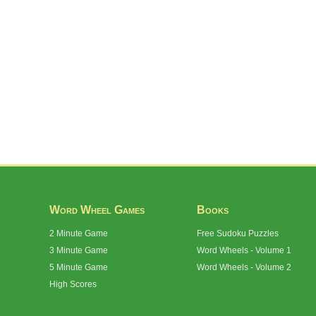
Word Wheel Games
Books
2 Minute Game
Free Sudoku Puzzles
3 Minute Game
Word Wheels - Volume 1
5 Minute Game
Word Wheels - Volume 2
High Scores