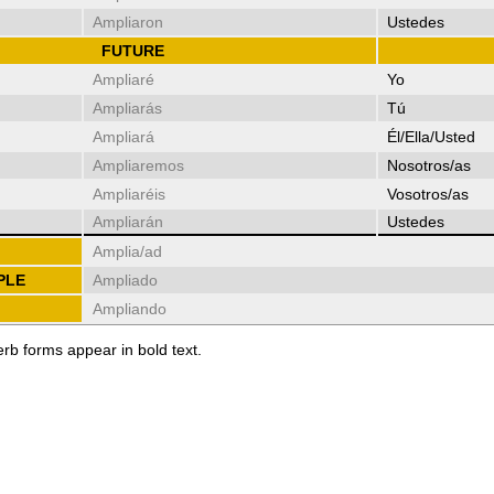
Ampliaron
Ustedes
FUTURE
Ampliaré
Yo
Ampliarás
Tú
Ampliará
Él/Ella/Usted
Ampliaremos
Nosotros/as
Ampliaréis
Vosotros/as
Ampliarán
Ustedes
Amplia/ad
PLE
Ampliado
Ampliando
erb forms appear in bold text.