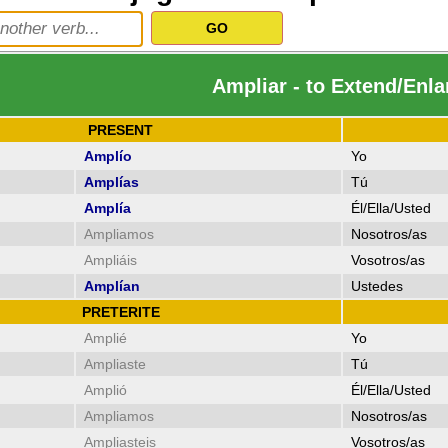
Ampliar - to Extend/Enla
PRESENT
Amplío
Yo
Amplías
Tú
Amplía
Él/Ella/Usted
Ampliamos
Nosotros/as
Ampliáis
Vosotros/as
Amplían
Ustedes
PRETERITE
Amplié
Yo
Ampliaste
Tú
Amplió
Él/Ella/Usted
Ampliamos
Nosotros/as
Ampliasteis
Vosotros/as