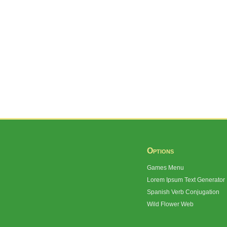
Options
Games Menu
Lorem Ipsum Text Generator
Spanish Verb Conjugation
Wild Flower Web