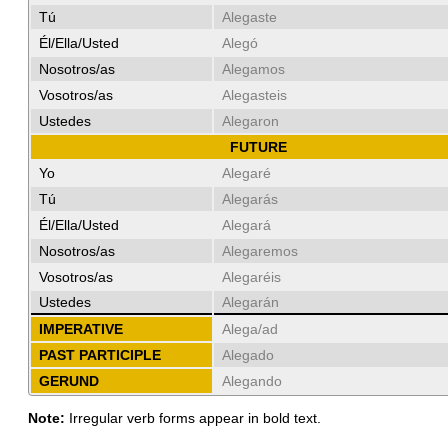
Tú
Alegaste
Él/Ella/Usted
Alegó
Nosotros/as
Alegamos
Vosotros/as
Alegasteis
Ustedes
Alegaron
FUTURE
Yo
Alegaré
Tú
Alegarás
Él/Ella/Usted
Alegará
Nosotros/as
Alegaremos
Vosotros/as
Alegaréis
Ustedes
Alegarán
IMPERATIVE
Alega/ad
PAST PARTICIPLE
Alegado
GERUND
Alegando
Note:
Irregular verb forms appear in bold text.