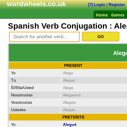
wordwheels.co.uk
Login
|
Register
[?]
Home
Games
Spanish Verb Conjugation :
Ale
Alega
PRESENT
Yo
Alego
Tú
Alegas
Él/Ella/Usted
Alega
Nosotros/as
Alegamos
Vosotros/as
Alegáis
Ustedes
Alegan
PRETERITE
Yo
Alegué