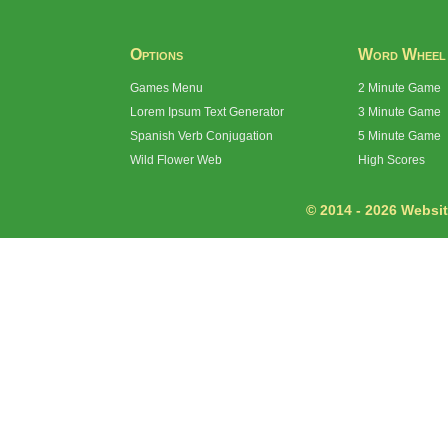
Options
Word Wheel
Games Menu
2 Minute Game
Lorem Ipsum Text Generator
3 Minute Game
Spanish Verb Conjugation
5 Minute Game
Wild Flower Web
High Scores
© 2014 - 2026 Website