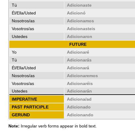
Tú
Adicionaste
Él/Ella/Usted
Adicionó
Nosotros/as
Adicionamos
Vosotros/as
Adicionasteis
Ustedes
Adicionaron
FUTURE
Yo
Adicionaré
Tú
Adicionarás
Él/Ella/Usted
Adicionará
Nosotros/as
Adicionaremos
Vosotros/as
Adicionaréis
Ustedes
Adicionarán
IMPERATIVE
Adiciona/ad
PAST PARTICIPLE
Adicionado
GERUND
Adicionando
Note:
Irregular verb forms appear in bold text.