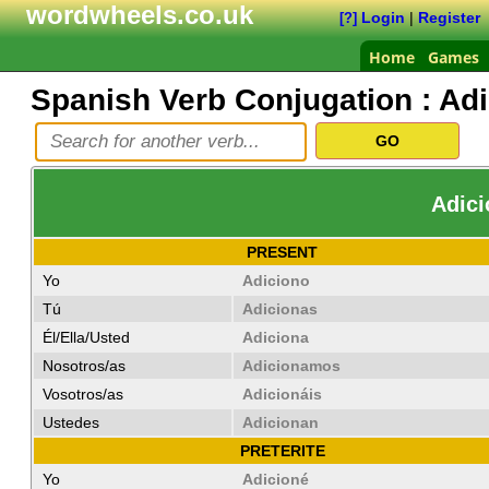
wordwheels.co.uk
Login
|
Register
[?]
Home
Games
Spanish Verb Conjugation :
Adi
Adici
PRESENT
Yo
Adiciono
Tú
Adicionas
Él/Ella/Usted
Adiciona
Nosotros/as
Adicionamos
Vosotros/as
Adicionáis
Ustedes
Adicionan
PRETERITE
Yo
Adicioné