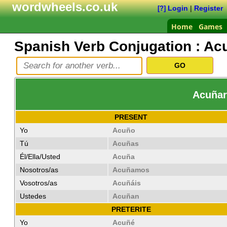
wordwheels.co.uk
Login
|
Register
[?]
Home
Games
Spanish Verb Conjugation :
Ac
Acuñar 
PRESENT
Yo
Acuño
Tú
Acuñas
Él/Ella/Usted
Acuña
Nosotros/as
Acuñamos
Vosotros/as
Acuñáis
Ustedes
Acuñan
PRETERITE
Yo
Acuñé