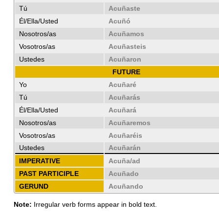
Tú
Acuñaste
Él/Ella/Usted
Acuñó
Nosotros/as
Acuñamos
Vosotros/as
Acuñasteis
Ustedes
Acuñaron
FUTURE
Yo
Acuñaré
Tú
Acuñarás
Él/Ella/Usted
Acuñará
Nosotros/as
Acuñaremos
Vosotros/as
Acuñaréis
Ustedes
Acuñarán
IMPERATIVE
Acuña/ad
PAST PARTICIPLE
Acuñado
GERUND
Acuñando
Note:
Irregular verb forms appear in bold text.