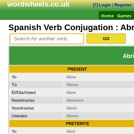
wordwheels.co.uk
Login
|
Register
[?]
Home
Games
Spanish Verb Conjugation :
Abr
Abr
PRESENT
Yo
Abro
Tú
Abres
Él/Ella/Usted
Abre
Nosotros/as
Abrimos
Vosotros/as
Abrís
Ustedes
Abren
PRETERITE
Yo
Abrí