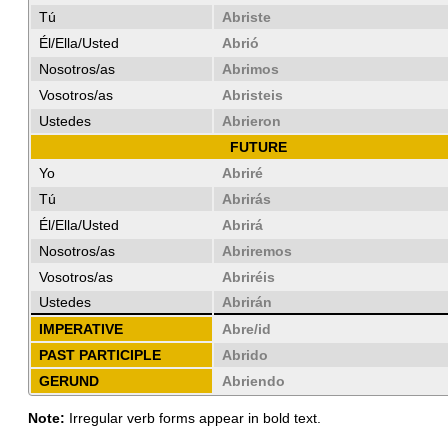
Tú
Abriste
Él/Ella/Usted
Abrió
Nosotros/as
Abrimos
Vosotros/as
Abristeis
Ustedes
Abrieron
FUTURE
Yo
Abriré
Tú
Abrirás
Él/Ella/Usted
Abrirá
Nosotros/as
Abriremos
Vosotros/as
Abriréis
Ustedes
Abrirán
IMPERATIVE
Abre/id
PAST PARTICIPLE
Abrido
GERUND
Abriendo
Note:
Irregular verb forms appear in bold text.