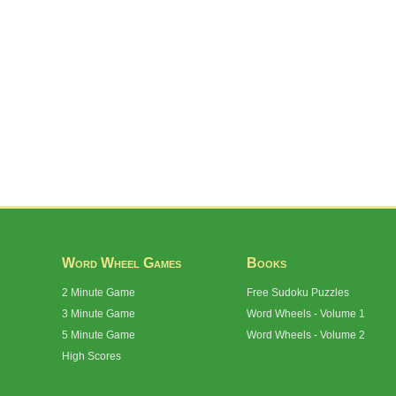
Word Wheel Games
Books
2 Minute Game
Free Sudoku Puzzles
3 Minute Game
Word Wheels - Volume 1
5 Minute Game
Word Wheels - Volume 2
High Scores