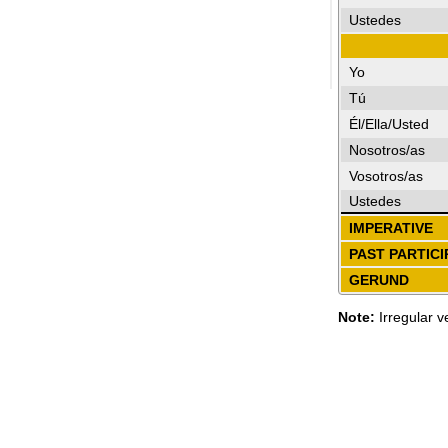
Ustedes
Yo
Tú
Él/Ella/Usted
Nosotros/as
Vosotros/as
Ustedes
IMPERATIVE
PAST PARTICI
GERUND
Note:
Irregular v