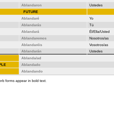
Ablandaron
Ustedes
FUTURE
Ablandaré
Yo
Ablandarás
Tú
Ablandará
Él/Ella/Usted
Ablandaremos
Nosotros/as
Ablandaréis
Vosotros/as
Ablandarán
Ustedes
Ablanda/ad
PLE
Ablandado
Ablandando
erb forms appear in bold text.