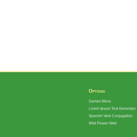
Options
Games Menu
Lorem Ipsum Text Generator
Spanish Verb Conjugation
Wild Flower Web