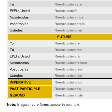
Tú
Reestructuraste
Él/Ella/Usted
Reestructuró
Nosotros/as
Reestructuramos
Vosotros/as
Reestructurasteis
Ustedes
Reestructuraron
FUTURE
Yo
Reestructuraré
Tú
Reestructurarás
Él/Ella/Usted
Reestructurará
Nosotros/as
Reestructuraremos
Vosotros/as
Reestructuraréis
Ustedes
Reestructurarán
IMPERATIVE
Reestructura/ad
PAST PARTICIPLE
Reestructurado
GERUND
Reestructurando
Note:
Irregular verb forms appear in bold text.