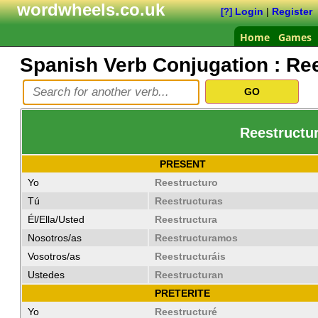
wordwheels.co.uk
Login
|
Register
[?]
Home
Games
Spanish Verb Conjugation :
Ree
Reestructur
PRESENT
Yo
Reestructuro
Tú
Reestructuras
Él/Ella/Usted
Reestructura
Nosotros/as
Reestructuramos
Vosotros/as
Reestructuráis
Ustedes
Reestructuran
PRETERITE
Yo
Reestructuré