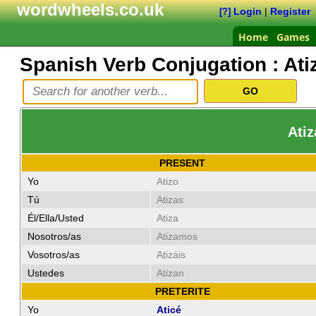
wordwheels.co.uk
Login
|
Register
[?]
Home
Games
Spanish Verb Conjugation :
Ati
Atiz
PRESENT
Yo
Atizo
Tú
Atizas
Él/Ella/Usted
Atiza
Nosotros/as
Atizamos
Vosotros/as
Atizáis
Ustedes
Atizan
PRETERITE
Yo
Aticé