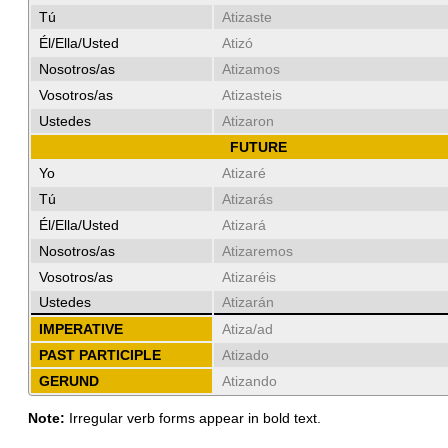
Tú
Atizaste
Él/Ella/Usted
Atizó
Nosotros/as
Atizamos
Vosotros/as
Atizasteis
Ustedes
Atizaron
FUTURE
Yo
Atizaré
Tú
Atizarás
Él/Ella/Usted
Atizará
Nosotros/as
Atizaremos
Vosotros/as
Atizaréis
Ustedes
Atizarán
IMPERATIVE
Atiza/ad
PAST PARTICIPLE
Atizado
GERUND
Atizando
Note:
Irregular verb forms appear in bold text.